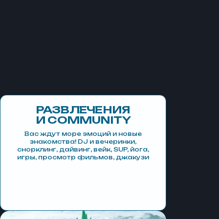
неделя в море
Занимаемся вингфойлом в любое
время с 6:00 до 18:00
Завтрак, обед и ужин
Лёгкие закуски 24/7
Видео и фотосессии с фотографом
Совместные вечера на палубе
(вечеринки, игры, кино, общение)
После катания совместный разбор
ошибок, просмотр фото
и видеоматериалов, отснятых за день
РАЗВЛЕЧЕНИЯ
И COMMUNITY
Вас ждут море эмоций и новые
знакомства! DJ и вечеринки,
cнорклинг, дайвинг, вейк, SUP, йога,
игры, просмотр фильмов, джакузи
(суббота)
ДЕНЬ 7–8
выезд
В пятницу возвращение в порт
г. Хургады
Вечеринка и ужин на яхте