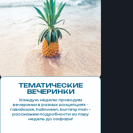
Сheck out в субботу, до 10:00
Трансфер в аэропорт или в отель
(
)
чем ещё займёмся?
НЕ ТОЛЬКО
СПОРТ
ТЕМАТИЧЕСКИЕ
ВЕЧЕРИНКИ
Каждую неделю проводим
вечеринки в разных концепциях -
1/6
гавайская, halloween, burning man –
расскажем подробности за пару
ДАЙ
недель до сафари!
И С