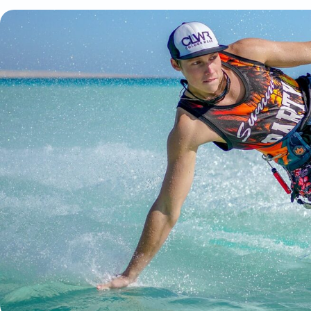
Сергей Карамазов
,
основатель
KITELOOP