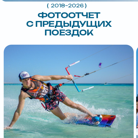
забронировать
(
)
о нас говорят
О НАС В СМИ
Бизнес и путешествие:
почему предприниматели выбирают
отдых на кайт-сафари в Египте
читать статью
МЫ В ТОЙ САМОЙ
СОЦСЕТИ