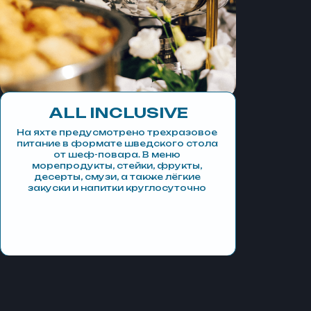
(
)
как проходит сафари
ПРОГРАММА
ТУРА
(суббота)
ДЕНЬ 1
заселение
ALL INCLUSIVE
Трансфер из аэропорта или отеля
Хургады
На яхте предусмотрено трехразовое
питание в формате шведского стола
Cбор участников винг-сафари
от шеф-повара. В меню
на яхте в г. Хургада
морепродукты, стейки, фрукты,
Вечером ужин на яхте, заселение
десерты, смузи, а также лёгкие
в каюты, прогулка по городу
закуски и напитки круглосуточно
по желанию
Ночь в порту
ДЕНЬ 2–6