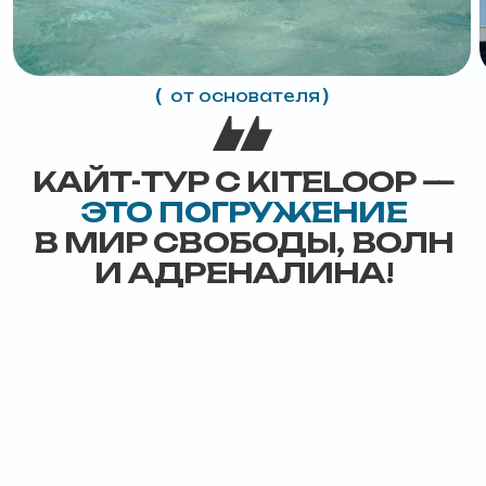
#KITELOOP_SAFARI
Драйв, эстетика и ветер:
рассказываем
о кайтсерфинге в Египте
читать статью
Как необычно провести
отпуск в Египте:
кайтсерфинг и не только
читать статью