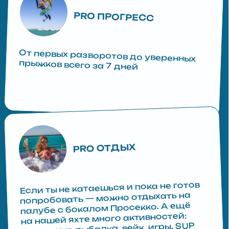
(
)
что вас ждёт