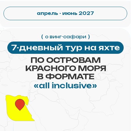
Трансфер, шведский стол, cтраховка,
развлечения, новые знакомства
и много-много катания!
Bстречаемся в Хургаде — курортном
городе Египта с чистейшим морем
и космическими видами
(
)
кому подойдёт