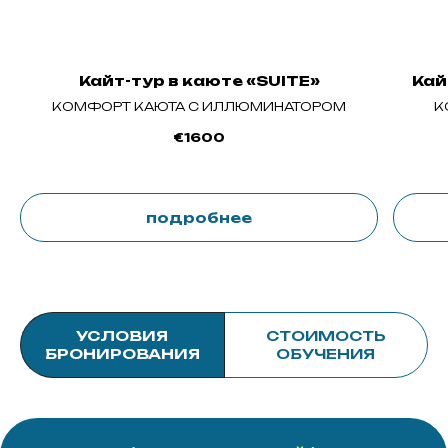
Кайт-тур в каюте «SUITE»
Кай
КОМФОРТ КАЮТА С ИЛЛЮМИНАТОРОМ
К
€
1600
(
)
от основателя
подробнее
КАЙТ-ТУР С KITELOOP —
ЭТО ПОГРУЖЕНИЕ
В МИР СВОБОДЫ, ВОЛН
УСЛОВИЯ
СТОИМОСТЬ
И АДРЕНАЛИНА!
БРОНИРОВАНИЯ
ОБУЧЕНИЯ