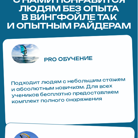
От первых разворотов до уверенных
прыжков всего за 7 дней
PRO ОТДЫХ
Если ты не катаешься и пока не готов
попробовать — можно отдыхать на
палубе с бокалом Просекко. А ещё
на нашей яхте много активностей:
снорклинг, рыбалка, вейк, игры, SUP
крутые вечеринки
и
Формат подходит всем, кто хочет
круто провести время
и перезагрузиться — мы проводим
вечеринки, прыгаем с палубы, играем
и отдыхаем на полную катушку!